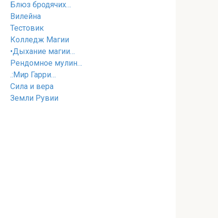
Блюз бродячих…
Вилейна
Тестовик
Колледж Магии
•Дыхание магии…
Рендомное мулин…
.:Мир Гарри…
Cила и вера
Земли Рувии