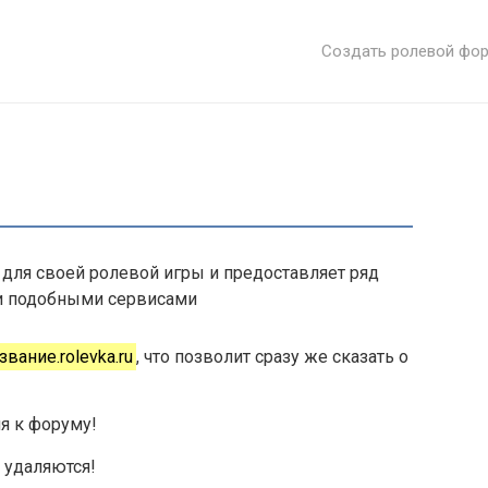
Создать ролевой фор
для своей ролевой игры и предоставляет ряд
и подобными сервисами
вание.rolevka.ru
, что позволит сразу же сказать о
я к форуму!
 удаляются!